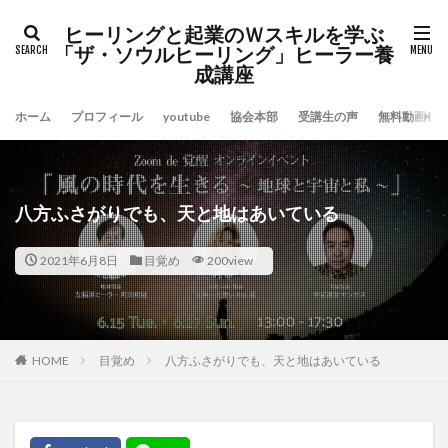
ヒーリングと起業のＷスキルを学ぶ
「ザ・ソウルヒーリング」ヒーラー養
成講座
ホーム
プロフィール
youtube
協会本部
受講生の声
無料動画セ
八方ふさがりでも、天と地はあいている
2021年6月8日
目覚め
200view
HOME
目覚め
八方ふさがりでも、天と地はあいている