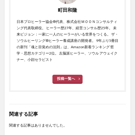
町田和隆
日本プロヒーラー協会®代表、株式会社ＭＯＯＮコンサルティ
ング代表取締役。 ヒーラー歴27年、経営コンサル歴25年。 未
来ビジョン：一家に一人のヒーラーがいる世界をつくる。 ザ・
ソウルヒーリング®ヒーラー養成講座の開発者。 9年ぶり5冊目
の新刊「魂と目覚めの法則」は、Amazon新着ランキング 哲
学・思想カテゴリー2位。 左脳派ヒーラー、ソウル アウェイク
ナー、小顔セラピスト
投稿一覧へ
関連する記事
関連する記事はありませんでした。