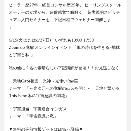
ヒーラー歴27年、経営コンサル歴25年、 ヒーリングスクール
オーナーの立場から、皮膚感覚で紐解く、 超実践的スピリチ
ュアル入門セミナーを、下記日程でウェビナー開催しま
す！！
6/15(火)または6/27(日) いずれも13:00-17:30
Zoom de 覚醒 オンラインイベント 「風の時代を生きる -地球
と宇宙と私-」
私の他に２名の素晴らしい下記講師が登壇！！お見逃しなく
・天地Gate担当 光神～光使いRay羅
テーマ：「～光次元への覚醒のgateを開く～ 天地と繋がる
This is me 私の宇宙意識の開花」
・宇宙担当 宇宙連合 ヤンガス
テーマ：「宇宙意識と私」
▼無料の事前情報ゲットはLINEへ登録▼