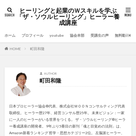
ヒーリングと起業のＷスキルを学ぶ
「ザ・ソウルヒーリング」ヒーラー養
成講座
ホーム
プロフィール
youtube
協会本部
受講生の声
無料動画セ
HOME
町田和隆
AUTHOR
町田和隆
日本プロヒーラー協会®代表、株式会社ＭＯＯＮコンサルティング代表
取締役。 ヒーラー歴27年、経営コンサル歴25年。 未来ビジョン：一家
に一人のヒーラーがいる世界をつくる。 ザ・ソウルヒーリング®ヒーラ
ー養成講座の開発者。 9年ぶり5冊目の新刊「魂と目覚めの法則」は、
Amazon新着ランキング 哲学・思想カテゴリー2位。 左脳派ヒーラー、