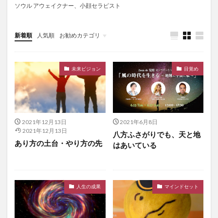
ソウル アウェイクナー、小顔セラピスト
新着順
人気順
お勧めカテゴリ
未分類
未来ビジョン
目覚め
2021年12月13日
2021年6月8日
2021年12月13日
八方ふさがりでも、天と地
あり方の土台・やり方の先
はあいている
人生の成果
マインドセット