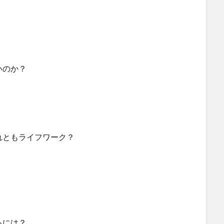
いのか？
れともライフワーク？
るには？