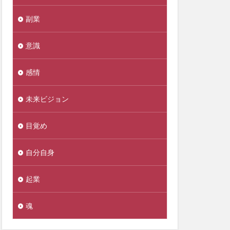
副業
意識
感情
未来ビジョン
目覚め
自分自身
起業
魂