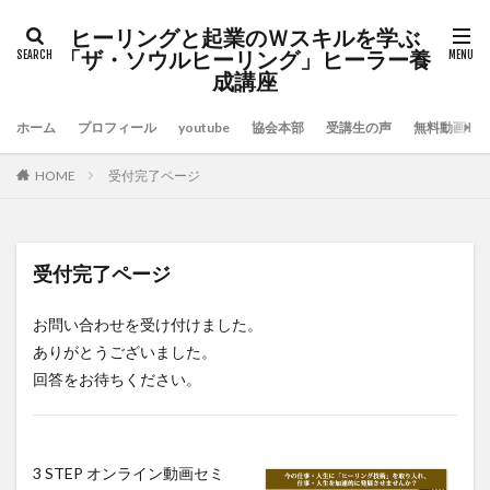
ヒーリングと起業のＷスキルを学ぶ
「ザ・ソウルヒーリング」ヒーラー養
成講座
ホーム
プロフィール
youtube
協会本部
受講生の声
無料動画セ
HOME
受付完了ページ
受付完了ページ
お問い合わせを受け付けました。
ありがとうございました。
回答をお待ちください。
3 STEP オンライン動画セミ